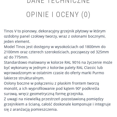
DANE TECHNICZNE
OPINIE I OCENY (0)
Tinos V to pionowy, dekoracyjny grzejnik płytowy w którym
ozdobny panel czołowy tworzy, wraz z osłonami bocznymi,
jeden element.
Model Tinos jest dostępny w wysokościach od 1800mm do
2100mm oraz czterech szerokościach, począwszy od 325mm
aż do 775mm.
Standardowo malowany w kolorze RAL 9016 na życzenie może
być wykonany w jednym z kolorów palety RAL Classic lub
wprowadzonym w ostatnim czasie do oferty marki Purmo
lakierze strukturalnym.
Osłony boczne w połączeniu z płaskim frontem tworzą
monolit, a ich wyprofilowanie pod kątem 90º podkreśla
surową, wręcz geometryczną formę grzejnika.
Z uwagi na niewielką przestrzeń pozostawioną pomiędzy
grzejnikiem a ścianą, całość doskonale komponuje i integruje
się z aranżacją pomieszczenia.