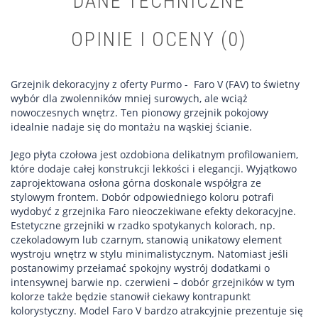
DANE TECHNICZNE
OPINIE I OCENY (0)
Grzejnik dekoracyjny z oferty Purmo - Faro V (FAV) to świetny
wybór dla zwolenników mniej surowych, ale wciąż
nowoczesnych wnętrz. Ten pionowy grzejnik pokojowy
idealnie nadaje się do montażu na wąskiej ścianie.
Jego płyta czołowa jest ozdobiona delikatnym profilowaniem,
które dodaje całej konstrukcji lekkości i elegancji. Wyjątkowo
zaprojektowana osłona górna doskonale współgra ze
stylowym frontem. Dobór odpowiedniego koloru potrafi
wydobyć z grzejnika Faro nieoczekiwane efekty dekoracyjne.
Estetyczne grzejniki w rzadko spotykanych kolorach, np.
czekoladowym lub czarnym, stanowią unikatowy element
wystroju wnętrz w stylu minimalistycznym. Natomiast jeśli
postanowimy przełamać spokojny wystrój dodatkami o
intensywnej barwie np. czerwieni – dobór grzejników w tym
kolorze także będzie stanowił ciekawy kontrapunkt
kolorystyczny. Model Faro V bardzo atrakcyjnie prezentuje się