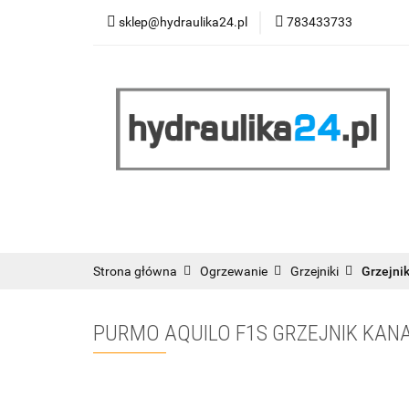
sklep@hydraulika24.pl
783433733
Łazienka
Kuc
Wyprzedaż
WY
ŁAZIENKA
KUCHNIA
OGRZEWANIE
RATY/LEASING
Strona główna
Ogrzewanie
Grzejniki
Grzejni
PURMO AQUILO F1S GRZEJNIK KA