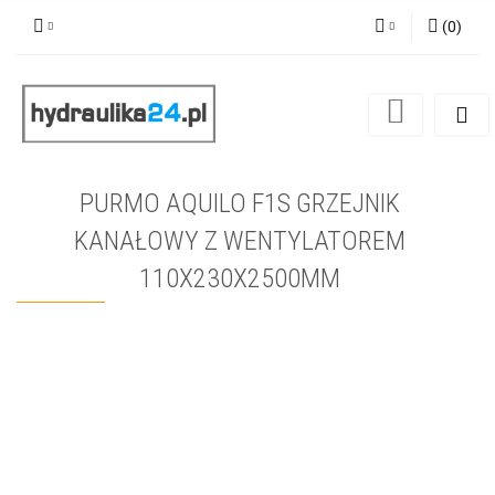
(
0
)
Zaloguj się
Zarejestruj się
Dodaj zgłoszenie
PURMO AQUILO F1S GRZEJNIK
KANAŁOWY Z WENTYLATOREM
110X230X2500MM