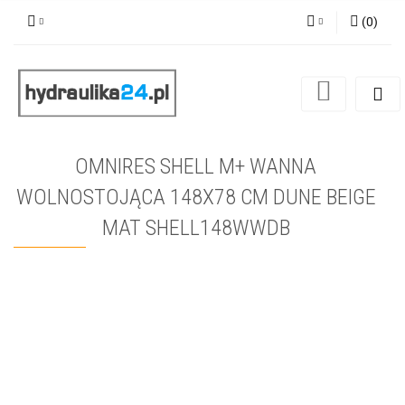
(
0
)
Zaloguj się
Zarejestruj się
Dodaj zgłoszenie
OMNIRES SHELL M+ WANNA
WOLNOSTOJĄCA 148X78 CM DUNE BEIGE
MAT SHELL148WWDB