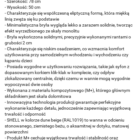
- Szerokość: 78 cm
- Wysokość: 50 cm
- Charakteryzuje się współczesną eliptyczną formą, która miękką
linią zwęża się ku podstawie
- Minimalistyczna bryła wygląda lekko a zarazem solidnie, tworząc
efekt wyrzeźbionego ze skały monolitu
- Bryła wykończona solidnymi, precyzyjnie wykonanymi rantami o
grubości 2 cm
- Charakteryzuje się niskim osadzeniem, co wzmacnia komfort
użytkowania przy samodzielnym wchodzeniu i wychodzeniu czy
kąpaniu dzieci
- Posiada wygodne w użytkowaniu rozwiązania, takie jak syfon z
dopasowanym korkiem klik-klak w komplecie, czy odpływ
zlokalizowany centralnie, dzięki czemu w wannie mogą wygodnie
wypoczywać dwie osoby
- Wykonana z materiału kompozytowego (M+), którego głównym
składnikiem jest skała dolomitowa
- Innowacyjna technologia produkcji gwarantuje perfekcyjne
wykonanie każdego detalu, jednocześnie zapewniając wyjątkową
trwałość i odporność
- SHELL w kolorze dune beige (RAL1019) to wanna w odcieniu
stonowanego, ziemistego beżu, o aksamitnej w dotyku, matowej
powierzchni
- Produkt M+ cechuje wyjątkowa trwałość i stabilność oraz