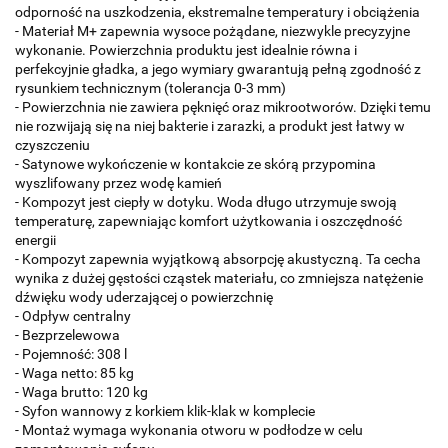
odporność na uszkodzenia, ekstremalne temperatury i obciążenia
- Materiał M+ zapewnia wysoce pożądane, niezwykle precyzyjne
wykonanie. Powierzchnia produktu jest idealnie równa i
perfekcyjnie gładka, a jego wymiary gwarantują pełną zgodność z
rysunkiem technicznym (tolerancja 0-3 mm)
- Powierzchnia nie zawiera pęknięć oraz mikrootworów. Dzięki temu
nie rozwijają się na niej bakterie i zarazki, a produkt jest łatwy w
czyszczeniu
- Satynowe wykończenie w kontakcie ze skórą przypomina
wyszlifowany przez wodę kamień
- Kompozyt jest ciepły w dotyku. Woda długo utrzymuje swoją
temperaturę, zapewniając komfort użytkowania i oszczędność
energii
- Kompozyt zapewnia wyjątkową absorpcję akustyczną. Ta cecha
wynika z dużej gęstości cząstek materiału, co zmniejsza natężenie
dźwięku wody uderzającej o powierzchnię
- Odpływ centralny
- Bezprzelewowa
- Pojemność: 308 l
- Waga netto: 85 kg
- Waga brutto: 120 kg
- Syfon wannowy z korkiem klik-klak w komplecie
- Montaż wymaga wykonania otworu w podłodze w celu