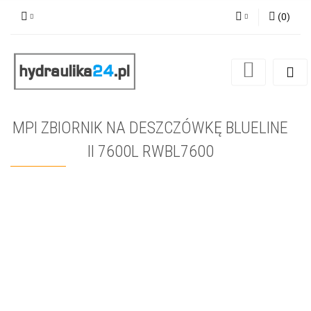
(
0
)
Zaloguj się
Zarejestruj się
Dodaj zgłoszenie
MPI ZBIORNIK NA DESZCZÓWKĘ BLUELINE
II 7600L RWBL7600