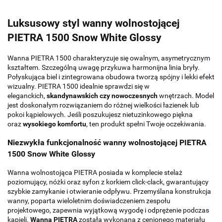
Luksusowy styl wanny wolnostojącej
PIETRA 1500 Snow White Glossy
Wanna PIETRA 1500 charakteryzuje się owalnym, asymetrycznym
kształtem. Szczególną uwagę przykuwa harmonijna linia bryły.
Połyskująca biel i zintegrowana obudowa tworzą spójny i lekki efekt
wizualny. PIETRA 1500 idealnie sprawdzi się w
eleganckich,
skandynawskich czy nowoczesnych
wnętrzach. Model
jest doskonałym rozwiązaniem do różnej wielkości łazienek lub
pokoi kąpielowych. Jeśli poszukujesz nietuzinkowego piękna
oraz
wysokiego komfortu
, ten produkt spełni Twoje oczekiwania.
Niezwykła funkcjonalność wanny wolnostojącej PIETRA
1500 Snow White Glossy
Wanna wolnostojąca PIETRA posiada w komplecie stelaż
poziomujący, nóżki oraz syfon z korkiem click-clack, gwarantujący
szybkie zamykanie i otwieranie odpływu. Przemyślana konstrukcja
wanny, poparta wieloletnim doświadczeniem zespołu
projektowego, zapewnia wyjątkową wygodę i odprężenie podczas
kąpieli.
Wanna PIETRA
została wykonana z cenionego materiału