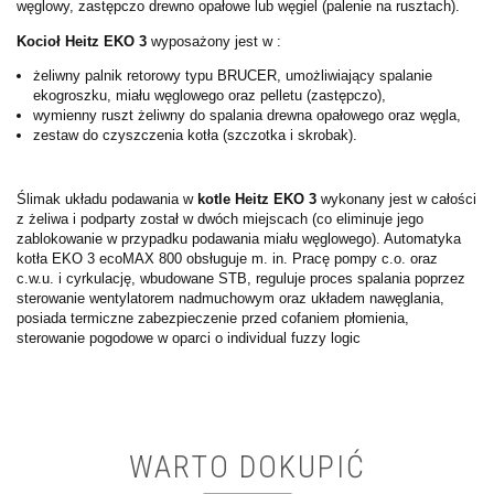
węglowy, zastępczo drewno opałowe lub węgiel (palenie na rusztach).
Kocioł Heitz EKO 3
wyposażony jest w :
żeliwny palnik retorowy typu BRUCER, umożliwiający spalanie
ekogroszku, miału węglowego oraz pelletu (zastępczo),
wymienny ruszt żeliwny do spalania drewna opałowego oraz węgla,
zestaw do czyszczenia kotła (szczotka i skrobak).
Ślimak układu podawania w
kotle Heitz EKO 3
wykonany jest w całości
z żeliwa i podparty został w dwóch miejscach (co eliminuje jego
zablokowanie w przypadku podawania miału węglowego). Automatyka
kotła EKO 3 ecoMAX 800 obsługuje m. in. Pracę pompy c.o. oraz
c.w.u. i cyrkulację, wbudowane STB, reguluje proces spalania poprzez
sterowanie wentylatorem nadmuchowym oraz układem nawęglania,
posiada termiczne zabezpieczenie przed cofaniem płomienia,
sterowanie pogodowe w oparci o individual fuzzy logic
WARTO DOKUPIĆ