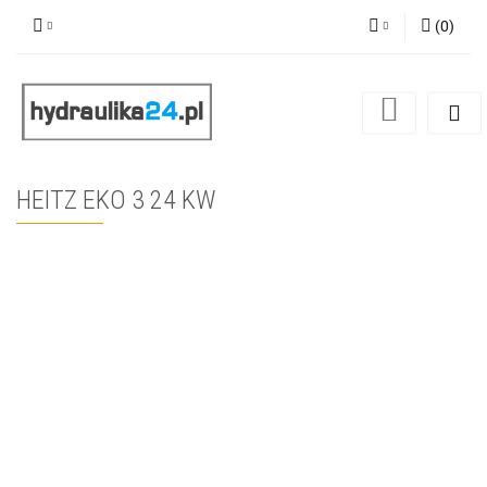
(
0
)
Zaloguj się
Zarejestruj się
Dodaj zgłoszenie
HEITZ EKO 3 24 KW