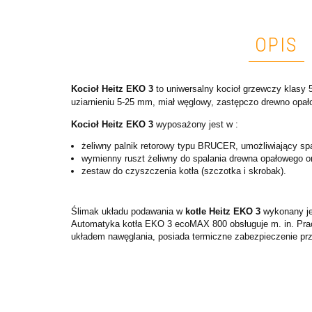
OPIS
Kocioł Heitz EKO 3
to uniwersalny kocioł grzewczy klasy 
uziarnieniu 5-25 mm, miał węglowy, zastępczo drewno opało
Kocioł Heitz EKO 3
wyposażony jest w :
żeliwny palnik retorowy typu BRUCER, umożliwiający spa
wymienny ruszt żeliwny do spalania drewna opałowego o
zestaw do czyszczenia kotła (szczotka i skrobak).
Ślimak układu podawania w
kotle Heitz EKO 3
wykonany jes
Automatyka kotła EKO 3 ecoMAX 800 obsługuje m. in. Prac
układem nawęglania, posiada termiczne zabezpieczenie prze