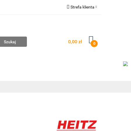
Strefa klienta
mpownie
Zaloguj się
Zarejestruj się
Dodaj zgłoszenie
0,00 zł
0
AŻ
WYCENA ZESTAWÓW
KONTAKT