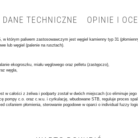
DANE TECHNICZNE
OPINIE I OCE
5, w którym paliwem zastosowawczym jest węgiel kamienny typ 31 (płomienn
we lub węgiel (palenie na rusztach).
lanie ekogroszku, miału węglowego oraz pelletu (zastępczo),
raz węgla,
t w całości z żeliwa i podparty został w dwóch miejscach (co eliminuje je
ę pompy c.o. oraz c.w.u. i cyrkulację, wbudowane STB, reguluje proces sp
d cofaniem płomienia, sterowanie pogodowe w oparci o individual fuzzy logi