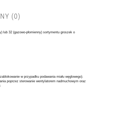
NY (0)
y) lub 32 (gazowo-płomienny) sortymentu groszek o
go zablokowanie w przypadku podawania miału węglowego).
alania poprzez sterowanie wentylatorem nadmuchowym oraz
c