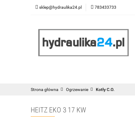
sklep@hydraulika24.pl
783433733
Łazienka
Kuc
Wyprzedaż
WY
ŁAZIENKA
KUCHNIA
OGRZEWANIE
RATY/LEASING
Strona główna
Ogrzewanie
Kotły C.O.
HEITZ EKO 3 17 KW