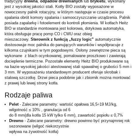
tradycyjny
drewna
,
odpadów drewnianych
lub
brykietu
, wykonany
jest z wysokiej jakości stali. Kotły BIO zostały wyposażone w
nowoczesny palnik rotacyjny, w którym następuje w czasie procesu
spalania obrót komory spalania i samooczyszczanie urządzenia. Palnik
posiada zapalarkę i fotoelement do kontroli płomienia. W kotłach Heitz
BIO w standardzie montowana jest kolorowa, dotykowa automatyka,
która obsługuje pracę pomp CO i CWU oraz obieg
mieszaczowy.
Sterownik z funkcją „fuzzy logic”
automatycznie
dostosowuje moc palnika do panujących warunków i współpracuje z
kilkoma czujnikami w tym pogodowymi. Osłony zewnętrzne pieca są
wykonane z blach ocynkowanej, pomalowane proszkowo i zawierają
docieplenie termiczne. Pozostałe elementy Heitz BIO produkowane są
na bazie wysokiej jakości atestowanej stali spawalnej o grubości 5 mm i
3 mm. W wyposażeniu standardowym producent oferuje skrobak i
stalową szczotkę. Drzwi pieca podobnie jak i zbiornik można montować
z prawej lub lewej strony kotła.
Rodzaje paliwa
Pelet
- Zalecane parametry: wartość opałowa 16,5÷19 MJ/kg,
wilgotność ≤ 10% , granulacja od 6
do 8 mm(dla kotła 15 kW tylko 6 mm), zawartość popiołu ≤ 0,7%
Drewno
- Zalecane parametry: drewno powinno być przynajmniej rok
sezonowane (wilgoć niekorzystnie
wpływa na żywotność kotła)