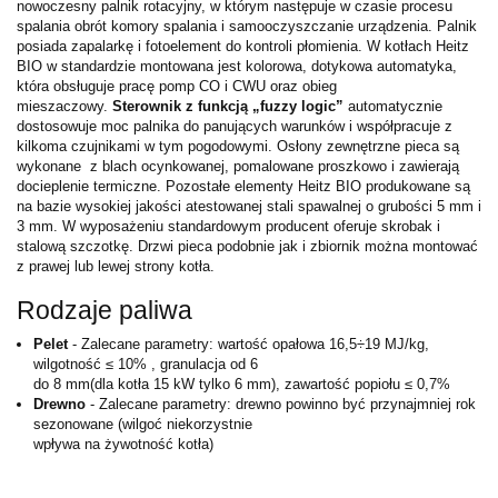
nowoczesny palnik rotacyjny, w którym następuje w czasie procesu
spalania obrót komory spalania i samooczyszczanie urządzenia. Palnik
posiada zapalarkę i fotoelement do kontroli płomienia. W kotłach Heitz
BIO w standardzie montowana jest kolorowa, dotykowa automatyka,
która obsługuje pracę pomp CO i CWU oraz obieg
mieszaczowy.
Sterownik z funkcją „fuzzy logic”
automatycznie
dostosowuje moc palnika do panujących warunków i współpracuje z
kilkoma czujnikami w tym pogodowymi. Osłony zewnętrzne pieca są
wykonane z blach ocynkowanej, pomalowane proszkowo i zawierają
docieplenie termiczne. Pozostałe elementy Heitz BIO produkowane są
na bazie wysokiej jakości atestowanej stali spawalnej o grubości 5 mm i
3 mm. W wyposażeniu standardowym producent oferuje skrobak i
stalową szczotkę. Drzwi pieca podobnie jak i zbiornik można montować
z prawej lub lewej strony kotła.
Rodzaje paliwa
Pelet
- Zalecane parametry: wartość opałowa 16,5÷19 MJ/kg,
wilgotność ≤ 10% , granulacja od 6
do 8 mm(dla kotła 15 kW tylko 6 mm), zawartość popiołu ≤ 0,7%
Drewno
- Zalecane parametry: drewno powinno być przynajmniej rok
sezonowane (wilgoć niekorzystnie
wpływa na żywotność kotła)