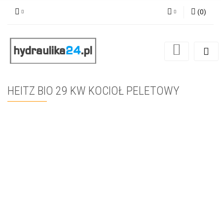
(
0
)
Zaloguj się
Zarejestruj się
Dodaj zgłoszenie
HEITZ BIO 29 KW KOCIOŁ PELETOWY