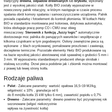
tradycyjny
drewna
,
odpadów drewnianych
lub
brykietu
, wykonany
jest z wysokiej jakości stali. Kotły BIO zostały wyposażone w
nowoczesny palnik rotacyjny, w którym następuje w czasie procesu
spalania obrót komory spalania i samooczyszczanie urządzenia. Palnik
posiada zapalarkę i fotoelement do kontroli płomienia. W kotłach Heitz
BIO w standardzie montowana jest kolorowa, dotykowa automatyka,
która obsługuje pracę pomp CO i CWU oraz obieg
mieszaczowy.
Sterownik z funkcją „fuzzy logic”
automatycznie
dostosowuje moc palnika do panujących warunków i współpracuje z
kilkoma czujnikami w tym pogodowymi. Osłony zewnętrzne pieca są
wykonane z blach ocynkowanej, pomalowane proszkowo i zawierają
docieplenie termiczne. Pozostałe elementy Heitz BIO produkowane są
na bazie wysokiej jakości atestowanej stali spawalnej o grubości 5 mm i
3 mm. W wyposażeniu standardowym producent oferuje skrobak i
stalową szczotkę. Drzwi pieca podobnie jak i zbiornik można montować
z prawej lub lewej strony kotła.
Rodzaje paliwa
Pelet
- Zalecane parametry: wartość opałowa 16,5÷19 MJ/kg,
wilgotność ≤ 10% , granulacja od 6
do 8 mm(dla kotła 15 kW tylko 6 mm), zawartość popiołu ≤ 0,7%
Drewno
- Zalecane parametry: drewno powinno być przynajmniej rok
sezonowane (wilgoć niekorzystnie
wpływa na żywotność kotła)