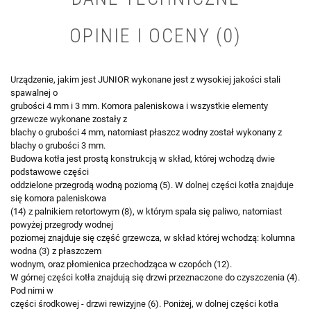
OPINIE I OCENY (0)
Urządzenie, jakim jest JUNIOR wykonane jest z wysokiej jakości stali
spawalnej o
grubości 4 mm i 3 mm. Komora paleniskowa i wszystkie elementy
grzewcze wykonane zostały z
blachy o grubości 4 mm, natomiast płaszcz wodny został wykonany z
blachy o grubości 3 mm.
Budowa kotła jest prostą konstrukcją w skład, której wchodzą dwie
podstawowe części
oddzielone przegrodą wodną poziomą (5). W dolnej części kotła znajduje
się komora paleniskowa
(14) z palnikiem retortowym (8), w którym spala się paliwo, natomiast
powyżej przegrody wodnej
poziomej znajduje się część grzewcza, w skład której wchodzą: kolumna
wodna (3) z płaszczem
wodnym, oraz płomienica przechodząca w czopóch (12).
W górnej części kotła znajdują się drzwi przeznaczone do czyszczenia (4).
Pod nimi w
części środkowej - drzwi rewizyjne (6). Poniżej, w dolnej części kotła