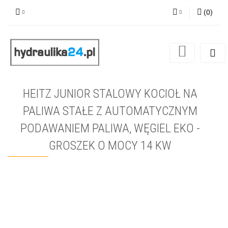
(
0
)
Zaloguj się
Zarejestruj się
Dodaj zgłoszenie
HEITZ JUNIOR STALOWY KOCIOŁ NA
PALIWA STAŁE Z AUTOMATYCZNYM
PODAWANIEM PALIWA, WĘGIEL EKO -
GROSZEK O MOCY 14 KW