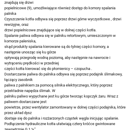
znajdują się drzwi
popielnicowe (9), umożliwiające również dostęp do komory spalania
palnika
Czyszczenie kotła odbywa się poprzez drzwi górne wyczystkowe , drzwi
rewizyjne, oraz
drzwi popielnicowe znajdujące się w dolnej części kotła.
Spalanie paliwa odbywa się w palniku retortowym, umieszczonym w
komorze paleniska,
skąd produkty spalania kierowane są do tylniej części komory, a
następnie unosząc się ku górze
opływają przegrodę wodną poziomą, aby następnie na nawrocie i
wytrąceniu prędkości w przedniej
części kotła kierować się do płomienicy – czopucha .
Dostarczanie paliwa do palnika odbywa się poprzez podajnik ślimakowy,
łączący zasobnik
paliwa z palnikiem za pomocą silnika elektrycznego, który poprzez
przekładnie napędza ślimak. W
palniku paliwo wypychane jest ku górze tworząc kopczyk żaru. Wraz z
paliwem dostarczane jest
powietrze, przez wentylator zamontowany w dolnej części podajnika, które
przez układ dysz
dostaje się do palnika i rozżarzonych cząstek węgla inicjując spalanie.
Podłączenie hydrauliczne kotła ułatwiają cztery króćce gwintowane
zewnętrznie G 1 ¼”.