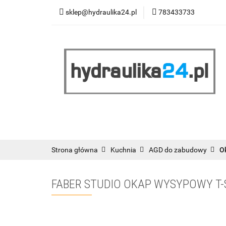
sklep@hydraulika24.pl
783433733
Łazienka
Kuc
Wyprzedaż
WY
ŁAZIENKA
KUCHNIA
OGRZEWANIE
RATY/LEASING
Strona główna
Kuchnia
AGD do zabudowy
O
FABER STUDIO OKAP WYSYPOWY T-S