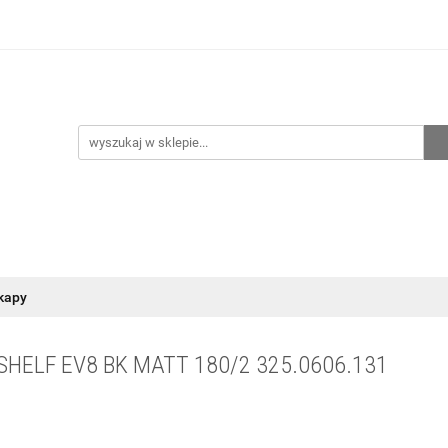
hnia
Ogrzewanie
Centralne odkurzanie
Przepo
CENA ZESTAWÓW
Kontakt
Raty/Leasing
CENTRALNE ODKURZANIE
PRZEPOMPOWNIE
WYPRZED
kapy
HELF EV8 BK MATT 180/2 325.0606.131