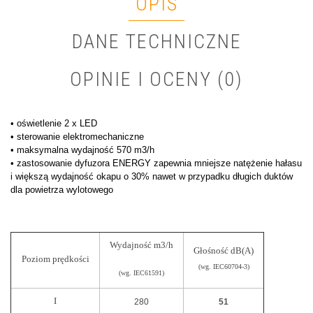
OPIS
DANE TECHNICZNE
OPINIE I OCENY (0)
• oświetlenie 2 x LED
• sterowanie elektromechaniczne
• maksymalna wydajność 570 m3/h
• zastosowanie dyfuzora ENERGY zapewnia mniejsze natężenie hałasu
i większą wydajność okapu o 30% nawet w przypadku długich duktów
dla powietrza wylotowego
Wydajność m3/h
Głośność dB(A)
Poziom prędkości
(wg. IEC60704-3)
(wg. IEC61591)
I
280
51