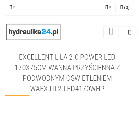
(
0
)
Zaloguj się
Zarejestruj się
Dodaj zgłoszenie
EXCELLENT LILA 2.0 POWER LED
170X75CM WANNA PRZYŚCIENNA Z
PODWODNYM OŚWIETLENIEM
WAEX.LIL2.LED4170WHP