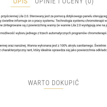
OPIS
OPINIE I OCENY (0)
rzyściennej Lila 2.0. Sterowany jest za pomocą dotykowego panelu sterująceg
ały świetlne informuje on o pracy systemu. Technologia systemu chromoterapi
ne zintegrowane są z powierzchnią wanny (w wannie Lila 2.0 występują one na je
raz możliwość wyboru jednego z trzech automatycznych programów chromoterap
nnej oraz narożnej. Wanna wykonana jest z 100% akrylu sanitarnego. Świetnie p
harakterystyczny rant, który idealnie sprawdza się jako powierzchnia odkładc
WARTO DOKUPIĆ