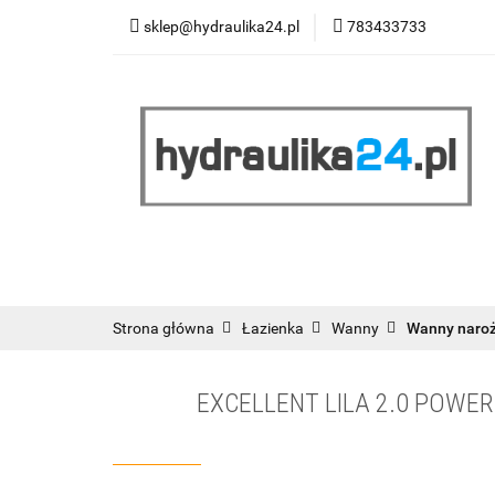
sklep@hydraulika24.pl
783433733
Łazienka
Kuc
Wyprzedaż
WY
ŁAZIENKA
KUCHNIA
OGRZEWANIE
RATY/LEASING
Strona główna
Łazienka
Wanny
Wanny naro
EXCELLENT LILA 2.0 POW