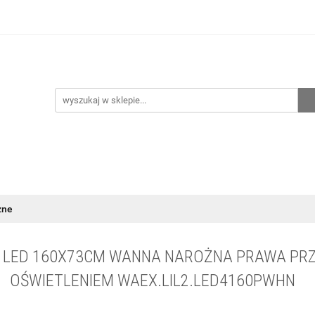
hnia
Ogrzewanie
Centralne odkurzanie
Przepo
CENA ZESTAWÓW
Kontakt
Raty/Leasing
CENTRALNE ODKURZANIE
PRZEPOMPOWNIE
WYPRZED
żne
ER LED 160X73CM WANNA NAROŻNA PRAWA P
OŚWIETLENIEM WAEX.LIL2.LED4160PWHN