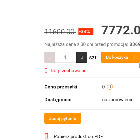
7772.
11600.00
-33%
Najniższa cena z 30 dni przed promocją:
8369
szt.
Do koszyka
Do przechowalni
Cena przesyłki
0
Dostępność
na zamówienie
Zadaj pytanie
Pobierz produkt do PDF