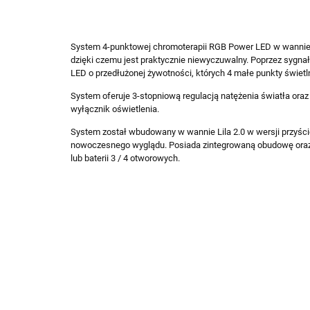
System 4-punktowej chromoterapii RGB Power LED w wannie p
dzięki czemu jest praktycznie niewyczuwalny. Poprzez sygn
LED o przedłużonej żywotności, których 4 małe punkty świetl
System oferuje 3-stopniową regulacją natężenia światła o
wyłącznik oświetlenia.
System został wbudowany w wannie Lila 2.0 w wersji przyście
nowoczesnego wyglądu. Posiada zintegrowaną obudowę oraz c
lub baterii 3 / 4 otworowych.