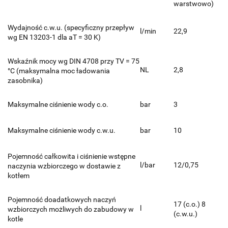
warstwowo)
Wydajność c.w.u. (specyficzny przepływ
l/min
22,9
wg EN 13203-1 dla aT = 30 K)
Wskaźnik mocy wg DIN 4708 przy TV = 75
NL
2,8
°C (maksymalna moc ładowania
zasobnika)
Maksymalne ciśnienie wody c.o.
bar
3
Maksymalne ciśnienie wody c.w.u.
bar
10
Pojemność całkowita i ciśnienie wstępne
l/bar
12/0,75
naczynia wzbiorczego w dostawie z
kotłem
Pojemność doadatkowych naczyń
17 (c.o.) 8
l
wzbiorczych możliwych do zabudowy w
(c.w.u.)
kotle