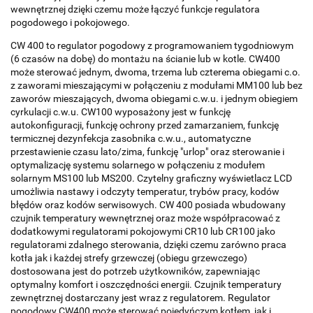
wewnętrznej dzięki czemu może łączyć funkcje regulatora
pogodowego i pokojowego.
CW 400 to regulator pogodowy z programowaniem tygodniowym
(6 czasów na dobę) do montażu na ścianie lub w kotle. CW400
może sterować jednym, dwoma, trzema lub czterema obiegami c.o.
z zaworami mieszającymi w połączeniu z modułami MM100 lub bez
zaworów mieszających, dwoma obiegami c.w.u. i jednym obiegiem
cyrkulacji c.w.u. CW100 wyposażony jest w funkcję
autokonfiguracji, funkcję ochrony przed zamarzaniem, funkcję
termicznej dezynfekcja zasobnika c.w.u., automatyczne
przestawienie czasu lato/zima, funkcję "urlop" oraz sterowanie i
optymalizację systemu solarnego w połączeniu z modułem
solarnym MS100 lub MS200. Czytelny graficzny wyświetlacz LCD
umożliwia nastawy i odczyty temperatur, trybów pracy, kodów
błędów oraz kodów serwisowych. CW 400 posiada wbudowany
czujnik temperatury wewnętrznej oraz może współpracować z
dodatkowymi regulatorami pokojowymi CR10 lub CR100 jako
regulatorami zdalnego sterowania, dzięki czemu zarówno praca
kotła jak i każdej strefy grzewczej (obiegu grzewczego)
dostosowana jest do potrzeb użytkowników, zapewniając
optymalny komfort i oszczędności energii. Czujnik temperatury
zewnętrznej dostarczany jest wraz z regulatorem. Regulator
pogodowy CW400 może sterować pojedyńczym kotłem, jak i