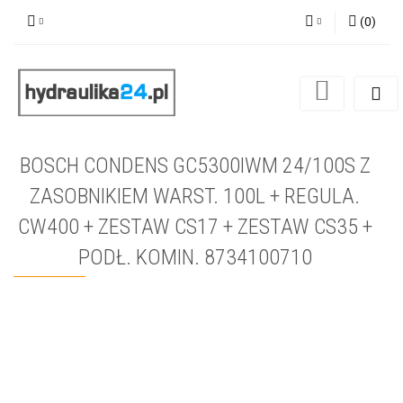
(
0
)
Zaloguj się
Zarejestruj się
Dodaj zgłoszenie
BOSCH CONDENS GC5300IWM 24/100S Z
ZASOBNIKIEM WARST. 100L + REGULA.
CW400 + ZESTAW CS17 + ZESTAW CS35 +
PODŁ. KOMIN. 8734100710