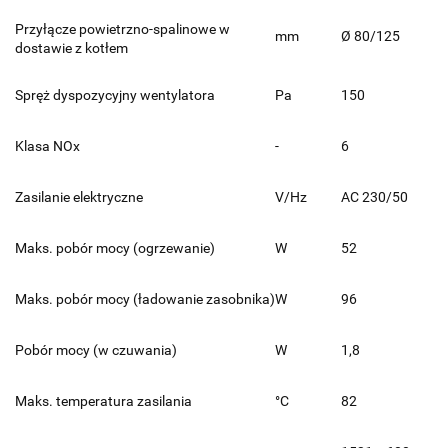
Przyłącze powietrzno-spalinowe w
mm
Ø 80/125
dostawie z kotłem
Spręż dyspozycyjny wentylatora
Pa
150
Klasa NOx
-
6
Zasilanie elektryczne
V/Hz
AC 230/50
Maks. pobór mocy (ogrzewanie)
W
52
Maks. pobór mocy (ładowanie zasobnika)
W
96
Pobór mocy (w czuwania)
W
1,8
Maks. temperatura zasilania
°C
82