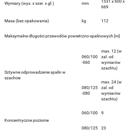
1531 x 600 x
Wymiary (wys. x szer. x gł.)
mm
669
Masa (bez opakowania)
kg
112
Maksymalne długości przewodów powietrzno-spalinowych [m]
max. 12 (w
060/100
zal. od
-060
wymiarów
szachtu)
Sztywne odprowadzenie spalin w
szachcie
max. 24 (w
080/125
zal. od
-080
wymiarów
szachtu)
060/100
9
Koncentryczne poziome
080/125
23