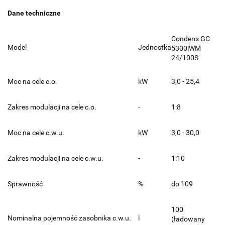
Dane techniczne
Condens GC
Model
Jednostka
5300iWM
24/100S
Moc na cele c.o.
kW
3,0 - 25,4
Zakres modulacji na cele c.o.
-
1:8
Moc na cele c.w.u.
kW
3,0 - 30,0
Zakres modulacji na cele c.w.u.
-
1:10
Sprawność
%
do 109
100
Nominalna pojemność zasobnika c.w.u.
l
(ładowany