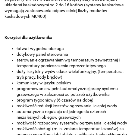
układami kaskadowymi od 2 do 16 kotłów (systemy kaskadowe
wymagają zastosowania odpowiedniej liczby modułów
kaskadowych MC400).
Korzyści dla użytkownika
łatwa i wygodna obsługa
dotykowy panel sterowania
sterowanie ogrzewaniem wg temperatury zewnetrznej i
temperatury pomieszczenia reprezentatywnego
duży i czytelny wyświetlacz wielofunkcyjny, (temperatura,
tryb pracy, kody błędów)
komunikaty w języku polskim
programowanie w pełni automatycznej pracy systemu
grzewczego w zależności od potrzeb użytkownika
program tygodniowy (6 czasów na dobę)
możliwość redukcji kosztów ogrzewania i ciepłej wody
automatyczna regulacja od jednego do czterech
niezależnych obiegów grzewczych
możliwość rozbudowy systemów ogrzewania i ciepłej wody
możliwość obsługi (m.in. zmiana temperatur i czasów) za
pomocą smartfona lub tabletu z aplikacją JunkersHome do