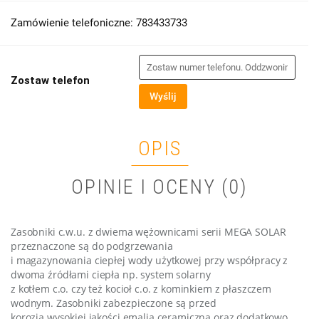
Zamówienie telefoniczne: 783433733
Zostaw telefon
Wyślij
OPIS
OPINIE I OCENY (0)
Zasobniki c.w.u. z dwiema wężownicami serii MEGA SOLAR
przeznaczone są do podgrzewania
i magazynowania ciepłej wody użytkowej przy współpracy z
dwoma źródłami ciepła np. system solarny
z kotłem c.o. czy też kocioł c.o. z kominkiem z płaszczem
wodnym. Zasobniki zabezpieczone są przed
korozją wysokiej jakości emalią ceramiczną oraz dodatkowo