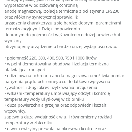
wyposażone w odizolowaną ochronną
anodę magnezową. Izolacja termiczna z polistyrenu EPS200
oraz włókniny syntetycznej sprawia, iż
urządzenia charakteryzują się bardzo dobrymi parametrami
termoizolacyjnymi. Dzięki odpowiednio
dobranym do pojemności wężownicom o dużej powierzchni
wymiany
otrzymujemy urządzenie o bardzo dużej wydajności c.w.u.
• pojemność 220, 300, 400, 500, 750 i 1000 litrów
• w pełni demontowalna obudowa i izolacja termiczna
ułatwiająca transport
• odizolowana ochronna anoda magnezowa umożliwia pomiar
natężenia prądu ochronnego co dodatkowo wpływa na
żywotność i długi okres użytkowania urządzenia
• wskaźnik temperatury umożlwiający odczyt i kontrolę
temperatury wody użytkowej w zbiorniku
• duża powierzchnia grzejna oraz odpowiedni kształt
wężownicy,
zapewnia dużą wydajność c.w.u. i równomierny rozkład
temperatury w zbiorniku
• otwór rewizyjny pozwala na okresową kontrolę oraz