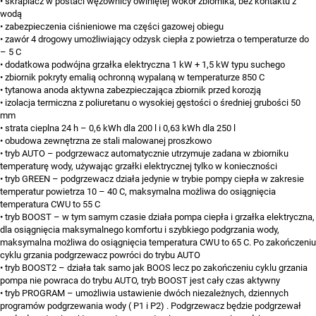
• skraplacz w postaci wężownicy owiniętej wokół zbiornika, bez kontaktu z
wodą
• zabezpieczenia ciśnieniowe ma części gazowej obiegu
• zawór 4 drogowy umożliwiający odzysk ciepła z powietrza o temperaturze do
– 5 C
• dodatkowa podwójna grzałka elektryczna 1 kW + 1,5 kW typu suchego
• zbiornik pokryty emalią ochronną wypalaną w temperaturze 850 C
• tytanowa anoda aktywna zabezpieczająca zbiornik przed korozją
• izolacja termiczna z poliuretanu o wysokiej gęstości o średniej grubości 50
mm
• strata cieplna 24 h – 0,6 kWh dla 200 l i 0,63 kWh dla 250 l
• obudowa zewnętrzna ze stali malowanej proszkowo
• tryb AUTO – podgrzewacz automatycznie utrzymuje zadana w zbiorniku
temperaturę wody, używając grzałki elektrycznej tylko w konieczności
• tryb GREEN – podgrzewacz działa jedynie w trybie pompy ciepła w zakresie
temperatur powietrza 10 – 40 C, maksymalna możliwa do osiągnięcia
temperatura CWU to 55 C
• tryb BOOST – w tym samym czasie działa pompa ciepła i grzałka elektryczna,
dla osiągnięcia maksymalnego komfortu i szybkiego podgrzania wody,
maksymalna możliwa do osiągnięcia temperatura CWU to 65 C. Po zakończeniu
cyklu grzania podgrzewacz powróci do trybu AUTO
• tryb BOOST2 – działa tak samo jak BOOS lecz po zakończeniu cyklu grzania
pompa nie powraca do trybu AUTO, tryb BOOST jest cały czas aktywny
• tryb PROGRAM – umożliwia ustawienie dwóch niezależnych, dziennych
programów podgrzewania wody ( P1 i P2) . Podgrzewacz będzie podgrzewał