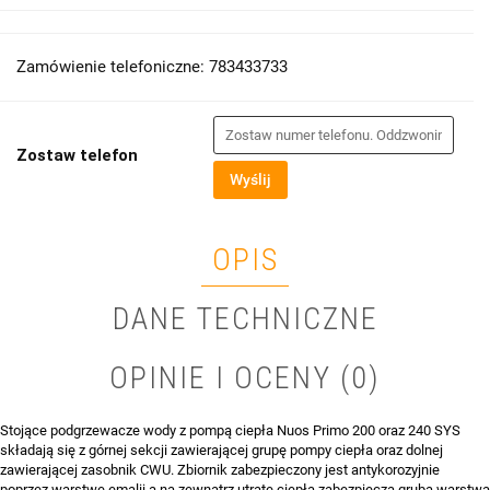
Zamówienie telefoniczne: 783433733
Zostaw telefon
Wyślij
OPIS
DANE TECHNICZNE
OPINIE I OCENY (0)
Stojące podgrzewacze wody z pompą ciepła Nuos Primo 200 oraz 240 SYS
składają się z górnej sekcji zawierającej grupę pompy ciepła oraz dolnej
zawierającej zasobnik CWU. Zbiornik zabezpieczony jest antykorozyjnie
poprzez warstwę emalii a na zewnątrz utratę ciepła zabezpiecza gruba warstwa