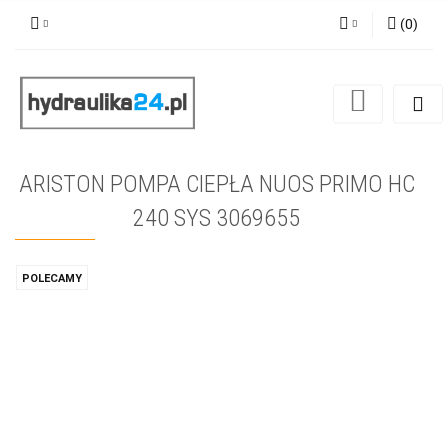
(
0
)
Zaloguj się
Zarejestruj się
Dodaj zgłoszenie
ARISTON POMPA CIEPŁA NUOS PRIMO HC
240 SYS 3069655
POLECAMY