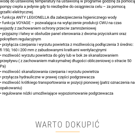
wodę do ustawionej temperatury na ustawioną w programie godzinę za pomocą
pompy ciepła a jedynie gdy to niezbędne do osiągniecia celu – za pomocą
grzałki elektrycznej.
• funkcja ANTY LEGIONELLA dla zabezpieczenia higienicznego wody
• funkcja VOYAGE – pozwalająca na wyłączenie produkcji CWU na czas
wyjazdy z zachowaniem ochrony przeciw zamrożeniowej
• przyjazny i łatwy w obsłudze panel sterowania z dwoma przyciskami oraz
pokrętłem regulacyjnym
• przyłącza czerpania i wyrzutu powietrza z możliwością podłączenia 3 średnic:
fi 150, 160 i 200 mm z zabudowanymi kratkami wentylacyjnymi
• możliwość wyrzutu powietrza do góry lub w bok ze skanalizowaniem
przepływu ( z zachowaniem maksymalnej długości obliczeniowej o stracie 50
Pa)
• możliwość skanalizowania czerpania i wyrzutu powietrza
• przyłącza hydrauliczne w prawej części podgrzewacza
• możliwość krótkiego transportowania w pozycji pionowej (patrz oznaczenia na
opakowaniu)
• regulowane nóżki umożliwiające wypoziomowanie podgrzewacza
WARTO DOKUPIĆ