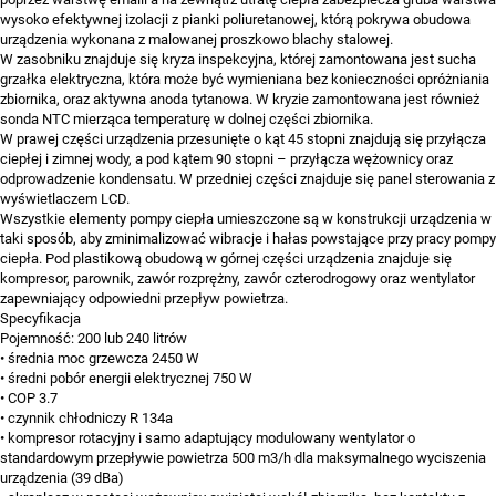
wysoko efektywnej izolacji z pianki poliuretanowej, którą pokrywa obudowa
urządzenia wykonana z malowanej proszkowo blachy stalowej.
W zasobniku znajduje się kryza inspekcyjna, której zamontowana jest sucha
grzałka elektryczna, która może być wymieniana bez konieczności opróżniania
zbiornika, oraz aktywna anoda tytanowa. W kryzie zamontowana jest również
sonda NTC mierząca temperaturę w dolnej części zbiornika.
W prawej części urządzenia przesunięte o kąt 45 stopni znajdują się przyłącza
ciepłej i zimnej wody, a pod kątem 90 stopni – przyłącza wężownicy oraz
odprowadzenie kondensatu. W przedniej części znajduje się panel sterowania z
wyświetlaczem LCD.
Wszystkie elementy pompy ciepła umieszczone są w konstrukcji urządzenia w
taki sposób, aby zminimalizować wibracje i hałas powstające przy pracy pompy
ciepła. Pod plastikową obudową w górnej części urządzenia znajduje się
kompresor, parownik, zawór rozprężny, zawór czterodrogowy oraz wentylator
zapewniający odpowiedni przepływ powietrza.
Specyfikacja
Pojemność: 200 lub 240 litrów
• średnia moc grzewcza 2450 W
• średni pobór energii elektrycznej 750 W
• COP 3.7
• czynnik chłodniczy R 134a
• kompresor rotacyjny i samo adaptujący modulowany wentylator o
standardowym przepływie powietrza 500 m3/h dla maksymalnego wyciszenia
urządzenia (39 dBa)