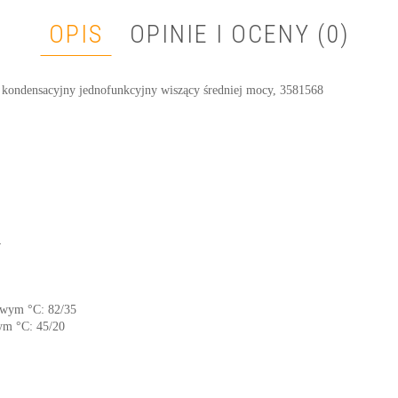
OPIS
OPINIE I OCENY (0)
ndensacyjny jednofunkcyjny wiszący średniej mocy, 3581568
4
owym °C: 82/35
wym °C: 45/20