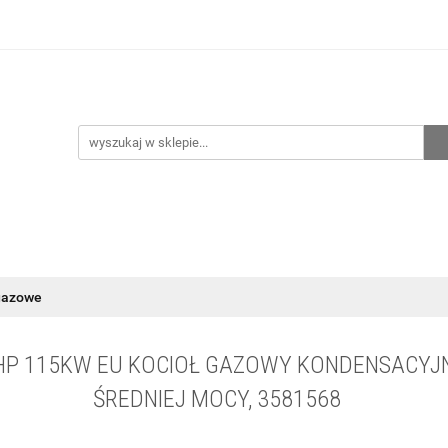
hnia
Ogrzewanie
Centralne odkurzanie
Przepo
CENA ZESTAWÓW
Kontakt
Raty/Leasing
CENTRALNE ODKURZANIE
PRZEPOMPOWNIE
WYPRZED
gazowe
HP 115KW EU KOCIOŁ GAZOWY KONDENSACYJ
ŚREDNIEJ MOCY, 3581568