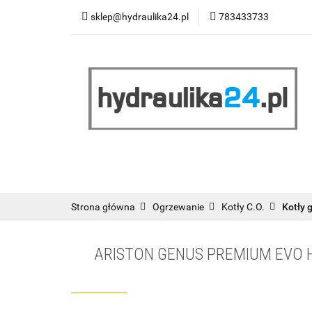
sklep@hydraulika24.pl
783433733
Łazienka
Kuc
Wyprzedaż
WY
ŁAZIENKA
KUCHNIA
OGRZEWANIE
RATY/LEASING
Strona główna
Ogrzewanie
Kotły C.O.
Kotły 
ARISTON GENUS PREMIUM EVO 