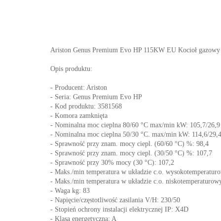
Ariston Genus Premium Evo HP 115KW EU Kocioł gazowy ko
Opis produktu:
- Producent: Ariston
- Seria: Genus Premium Evo HP
- Kod produktu: 3581568
- Komora zamknięta
- Nominalna moc cieplna 80/60 °C max/min kW: 105,7/26,9
- Nominalna moc cieplna 50/30 °C. max/min kW: 114,6/29,
- Sprawność przy znam. mocy ciepl. (60/60 °C) %: 98,4
- Sprawność przy znam. mocy ciepl. (30/50 °C) %: 107,7
- Sprawność przy 30% mocy (30 °C): 107,2
- Maks./min temperatura w układzie c.o. wysokotemperatur
- Maks./min temperatura w układzie c.o. niskotemperaturo
- Waga kg: 83
- Napięcie/częstotliwość zasilania V/H: 230/50
- Stopień ochrony instalacji elektrycznej IP: X4D
- Klasa energetyczna: A