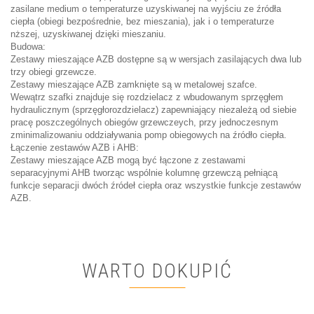
zasilane medium o temperaturze uzyskiwanej na wyjściu ze źródła
ciepła (obiegi bezpośrednie, bez mieszania), jak i o temperaturze
nższej, uzyskiwanej dzięki mieszaniu.
Budowa:
Zestawy mieszające AZB dostępne są w wersjach zasilających dwa lub
trzy obiegi grzewcze.
Zestawy mieszające AZB zamknięte są w metalowej szafce.
Wewątrz szafki znajduje się rozdzielacz z wbudowanym sprzęgłem
hydraulicznym (sprzęgłorozdzielacz) zapewniający niezależą od siebie
pracę poszczególnych obiegów grzewczeych, przy jednoczesnym
zminimalizowaniu oddziaływania pomp obiegowych na źródło ciepła.
Łączenie zestawów AZB i AHB:
Zestawy mieszające AZB mogą być łączone z zestawami
separacyjnymi AHB tworząc wspólnie kolumnę grzewczą pełniącą
funkcje separacji dwóch źródeł ciepła oraz wszystkie funkcje zestawów
AZB.
WARTO DOKUPIĆ