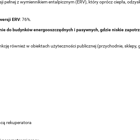
sji pełnej z wymiennikiem entalpicznym (ERV), który oprócz ciepła, odzysk
wersji ERV
: 76%.
nie do budynków energooszczędnych i pasywnych, gdzie niskie zapot
ję również w obiektach użyteczności publicznej (przychodnie, sklepy, ga
acą rekuperatora