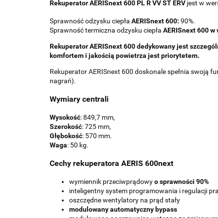
Rekuperator
AERISnext 600 PL R VV ST ERV
jest w wer
Sprawność odzysku ciepła
AERISnext 600:
90%.
Sprawność termiczna odzysku ciepła
AERISnext 600 w 
Rekuperator AERISnext 600 dedykowany jest szczegól
komfortem i jakością powietrza jest priorytetem.
Rekuperator AERISnext 600 doskonale spełnia swoją funkc
nagrań).
Wymiary centrali
Wysokość
: 849,7 mm,
Szerokość
: 725 mm,
Głębokość
: 570 mm.
Waga
: 50 kg.
Cechy rekuperatora AERIS 600next
wymiennik przeciwprądowy
o sprawności 90%
inteligentny system programowania i regulacji pr
oszczędne wentylatory na prąd stały
modulowany automatyczny bypass