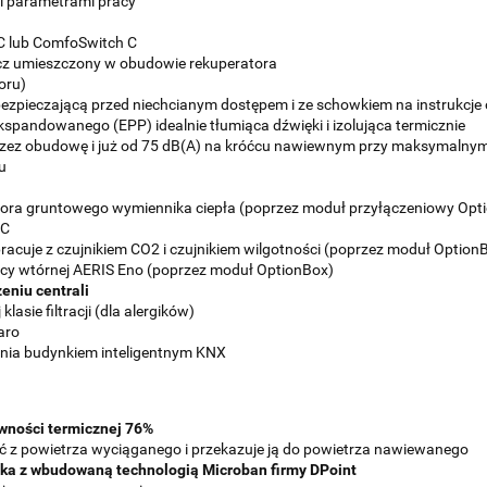
 parametrami pracy
C lub ComfoSwitch C
acz umieszczony w obudowie rekuperatora
oru)
zpieczającą przed niechcianym dostępem i ze schowkiem na instrukcje 
kspandowanego (EPP) idealnie tłumiąca dźwięki i izolująca termicznie
przez obudowę i już od 75 dB(A) na króćcu nawiewnym przy maksymalnym 
u
atora gruntowego wymiennika ciepła (poprzez moduł przyłączeniowy Opt
IC
acuje z czujnikiem CO2 i czujnikiem wilgotności (poprzez moduł Option
icy wtórnej AERIS Eno (poprzez moduł OptionBox)
eniu centrali
asie filtracji (dla alergików)
aro
ia budynkiem inteligentnym KNX
wności termicznej 76%
oć z powietrza wyciąganego i przekazuje ją do powietrza nawiewanego
a z wbudowaną technologią Microban firmy DPoint