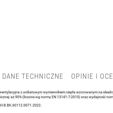
DANE TECHNICZNE
OPINIE I OCE
 wentylacyjna z unikatowym wymiennikiem ciepła wzorowanym na idealn
icznej: aż 90% (liczone wg normy EN 13141-7:2010) oraz wydajność nom
PZH B.BK.60112.0071.2022.