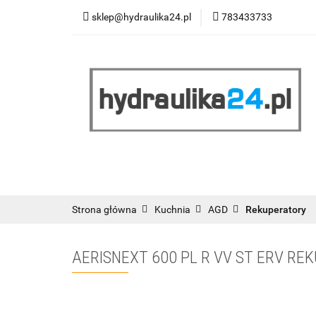
sklep@hydraulika24.pl
783433733
Łazienka
Kuc
Wyprzedaż
WY
ŁAZIENKA
KUCHNIA
OGRZEWANIE
RATY/LEASING
Strona główna
Kuchnia
AGD
Rekuperatory
AERISNEXT 600 PL R VV ST ERV R