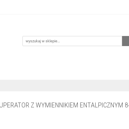
hnia
Ogrzewanie
Centralne odkurzanie
Przepo
CENA ZESTAWÓW
Kontakt
Raty/Leasing
CENTRALNE ODKURZANIE
PRZEPOMPOWNIE
WYPRZED
EKUPERATOR Z WYMIENNIKIEM ENTALPICZNYM 