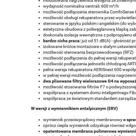
modulowana nagrzewnica wstępna ze zmiennymi
wydajność nominalna centrali: 600 m³/h
możliwość podłączenia sterownika ComfoSense 
możliwość obsługi rekuperatora przez wyświetl
sterowanie w języku polskim i angielskim (do wyb
estetyczna obudowa z poliwęglanową klapką zabe
doskonała izolacja wewnętrzna z polipropylenu e
bardzo cicha praca:
już od 51 dB(A) - głośność 
izolowane króćce montażowe o stałym ustawieni
możliwość sterowania bezprzewodowego (RFZ)
możliwość podłączenia do pełnej wersji rekuper
możliwość podłączenia jednostki chłodzącej ART
pełna wersja rekuperatora AERISnext 600 współpr
w pełnej wersji możliwość podłączenia nagrzewn
dwa plisowane filtry wielorazowe G4 na wyposaż
możliwość stosowania filtrów F7 o podwyższonej kl
współpraca z systemem domu inteligentnego Fib
współpraca ze światowym standardem zarządzan
W wersji z wymiennikiem entalpicznym (ERV)
wymiennik przeciwprądowy membranowy
o spra
oprócz ciepła wymiennik odzyskuje również wilg
opatentowana membrana polimerowa wymiennik